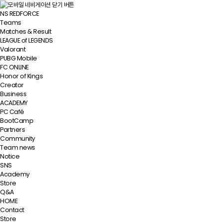
NS REDFORCE
Teams
Matches & Result
LEAGUE of LEGENDS
Valorant
PUBG Mobile
FC ONLINE
Honor of Kings
Creator
Business
ACADEMY
PC Café
BootCamp
Partners
Community
Team news
Notice
SNS
Academy
Store
Q&A
HOME
Contact
Store