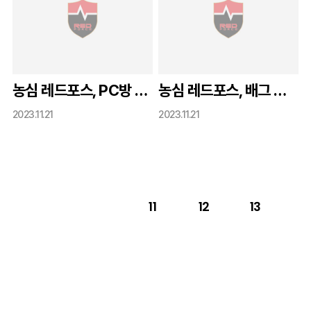
농심 레드포스, PC방 프랜차이즈 브랜드 ‘레드포스 PC 아레나’ 공개
농심 레드포스, 배그 모바일 프로대회 'PMPS 2023' 시즌2 우승
2023.11.21
2023.11.21
11
12
13
14
15
16
17
18
19
20