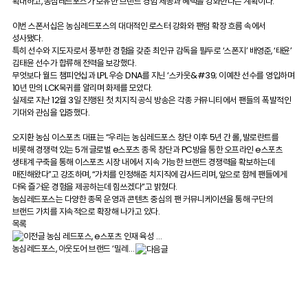
확대하고, 농심레드포스가 보유한 브랜드 경험 제공과 혜택을 강화한다는 계획이다.
이번 스폰서십은 농심레드포스의 대대적인 로스터 강화와 팬덤 확장 흐름 속에서
성사됐다.
특히 선수와 지도자로서 풍부한 경험을 갖춘 최인규 감독을 필두로 ‘스폰지’ 배영준, ‘태윤’
김태윤 선수가 합류해 전력을 보강했다.
무엇보다 월드 챔피언십과 LPL 우승 DNA를 지닌 ‘스카웃&#39; 이예찬 선수를 영입하며
10년 만의 LCK복귀를 알리며 화제를 모았다.
실제로 지난 12월 3일 진행된 첫 치지직 공식 방송은 각종 커뮤니티에서 팬들의 폭발적인
기대와 관심을 입증했다.
오지환 농심 이스포츠 대표는 “우리는 농심레드포스 창단 이후 5년 간 롤, 발로란트를
비롯해 경쟁력 있는 5개 글로벌 e스포츠 종목 창단과 PC방을 통한 오프라인 e스포츠
생태계 구축을 통해 이스포츠 시장 내에서 지속 가능한 브랜드 경쟁력을 확보하는데
매진해왔다”고 강조하며, “가치를 인정해준 치지직에 감사드리며, 앞으로 함께 팬들에게
더욱 즐거운 경험을 제공하는데 힘쓰겠다”고 밝혔다.
농심레드포스는 다양한 종목 운영과 콘텐츠 중심의 팬 커뮤니케이션을 통해 구단의
브랜드 가치를 지속적으로 확장해 나가고 있다.
목록
농심 레드포스, e스포츠 인재 육성 …
농심레드포스, 아웃도어 브랜드 ‘밀레…