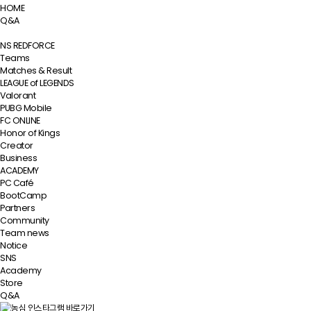
HOME
Q&A
NS REDFORCE
Teams
Matches & Result
LEAGUE of LEGENDS
Valorant
PUBG Mobile
FC ONLINE
Honor of Kings
Creator
Business
ACADEMY
PC Café
BootCamp
Partners
Community
Team news
Notice
SNS
Academy
Store
Q&A