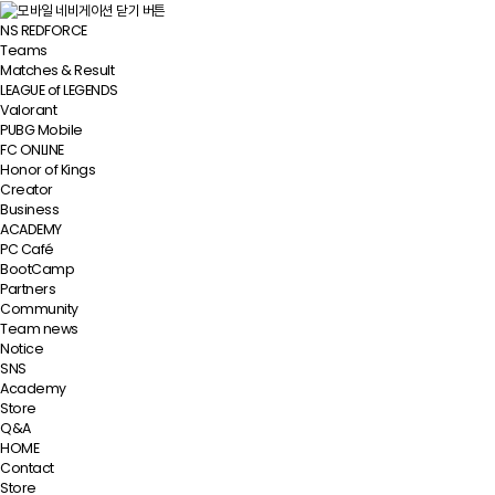
NS REDFORCE
Teams
Matches & Result
LEAGUE of LEGENDS
Valorant
PUBG Mobile
FC ONLINE
Honor of Kings
Creator
Business
ACADEMY
PC Café
BootCamp
Partners
Community
Team news
Notice
SNS
Academy
Store
Q&A
HOME
Contact
Store