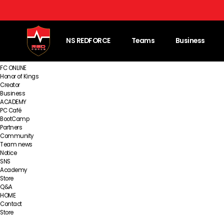
NS REDFORCE
Teams
Matches & Result
NS REDFORCE
Teams
Business
LEAGUE of LEGENDS
Valorant
PUBG Mobile
FC ONLINE
Honor of Kings
Creator
Business
ACADEMY
PC Café
BootCamp
Partners
Community
Team news
Notice
SNS
Academy
Store
Q&A
HOME
Contact
Store