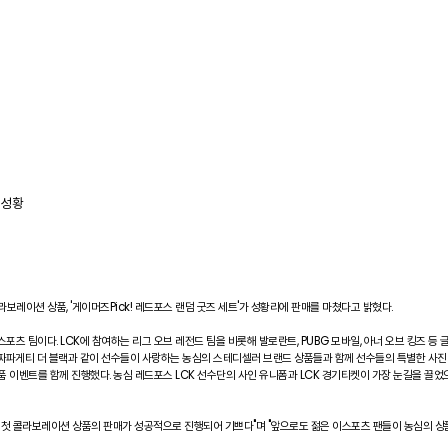
 성황
보레이션 상품, '게이머즈Pick! 레드포스 랜덤 굿즈 세트'가 성황리에 판매를 마쳤다고 밝혔다.
츠 팀이다. LCK에 참여하는 리그 오브 레전드 팀을 비롯해 발로란트, PUBG 모바일, 아너 오브 킹즈 등
 짜파게티 더 블랙과 같이 선수들이 사랑하는 농심의 스테디셀러 브랜드 상품들과 함께 선수들의 특별한 사진
 이벤트를 함께 진행했다. 농심 레드포스 LCK 선수단의 사인 유니폼과 LCK 경기티켓이 가장 눈길을 끌었으
 첫 콜라보레이션 상품의 판매가 성공적으로 진행되어 기쁘다"며 "앞으로도 젊은 이스포츠 팬들이 농심의 상