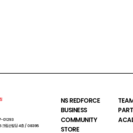
NS REDFORCE
TEA
침
BUSINESS
PART
COMMUNITY
ACA
7-01293
 크림슨빌딩 4층 / 08395
STORE