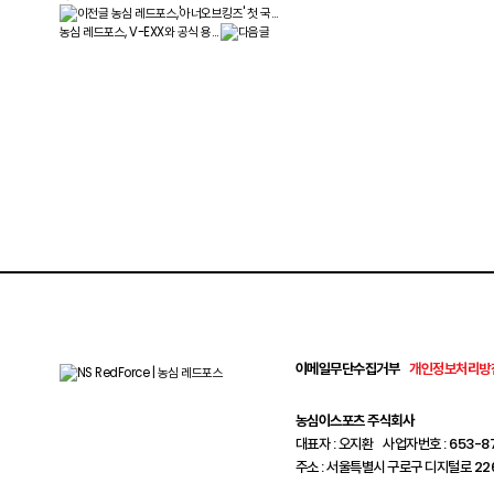
농심 레드포스,'아너오브킹즈' 첫 국…
농심 레드포스, V-EXX와 공식 용…
이메일무단수집거부
개인정보처리방
농심이스포츠 주식회사
대표자 : 오지환
사업자번호 : 653-8
주소 : 서울특별시 구로구 디지털로 226