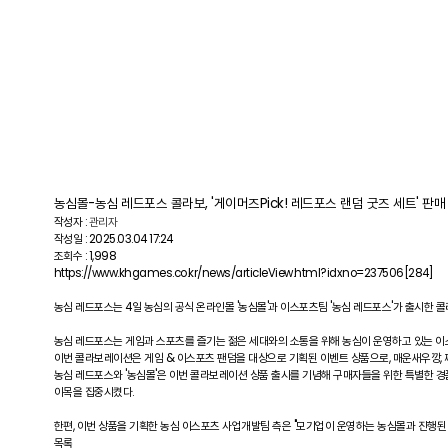
농심몰-농심 레드포스 콜라보, '게이머즈Pick! 레드포스 랜덤 굿즈 세트' 판매
작성자 :
관리자
작성일 : 2025.03.04 17:24
조회수 : 1,998
https://www.khgames.co.kr/news/articleView.html?idxno=237506
[284]
농심 레드포스는 4일 농심의 공식 온라인몰 '농심몰'과 이스포츠팀 '농심 레드포스'가 출시한 콜라
농심 레드포스는 게임과 스포츠를 즐기는 젊은 세대와의 소통을 위해 농심이 운영하고 있는 이스포
이번 콜라보레이션은 게임 & 이스포츠 팬덤을 대상으로 기획된 이벤트 상품으로, 매운새우깡,
농심 레드포스와 '농심몰'은 이번 콜라보레이션 상품 출시를 기념해 구매자들을 위한 특별한 경품
이목을 집중시켰다.
한편, 이번 상품을 기획한 농심 이스포츠 사업개발팀 측은 "모기업이 운영하는 농심몰과 진행된
목록