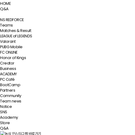
HOME
Q&A
NS REDFORCE
Teams
Matches & Result
LEAGUE of LEGENDS
Valorant
PUBG Mobile
FC ONLINE
Honor of Kings
Creator
Business
ACADEMY
PC Café
BootCamp
Partners
Community
Team news
Notice
SNS
Academy
Store
Q&A