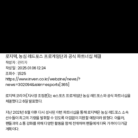
로지텍, 농심 레드포스 프로게임단과 공식 파트너십 체결
작성자 :
관리자
작성일 : 2025.01.06 12:24
조회수 : 1,525
https://www.inven.co.kr/webzine/news/?
news=302094&iskin=esports
[365]
로지텍 코리아(지사장 조정훈)는 e스포츠 프로게임단 농심 레드포스와 공식 파트너십을
체결했다고 6일 발표했다.
지난 2021년 6월 이후 다시 성사된 이번 파트너십을 통해 로지텍은 농심 레드포스 소속
선수들이 최고의 기량을 발휘할 수 있도록 아낌없이 지원할 예정이라 밝혔다. 아울러,
팬들과의 소통 강화를 위해 다양한 활동을 함께 전개하며 팬들에게 더욱 가까이 다가갈
계획이다.