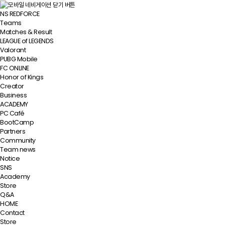
NS REDFORCE
Teams
Matches & Result
LEAGUE of LEGENDS
Valorant
PUBG Mobile
FC ONLINE
Honor of Kings
Creator
Business
ACADEMY
PC Café
BootCamp
Partners
Community
Team news
Notice
SNS
Academy
Store
Q&A
HOME
Contact
Store