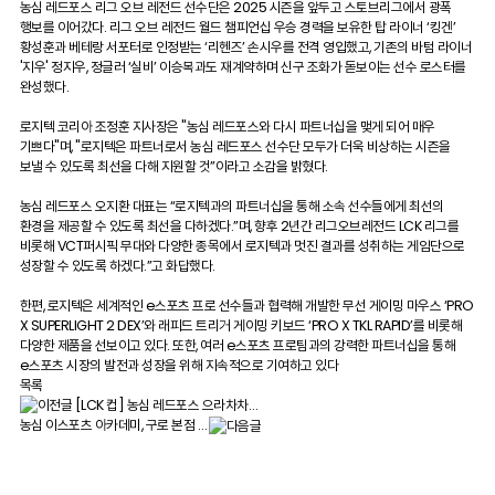
농심 레드포스 리그 오브 레전드 선수단은 2025 시즌을 앞두고 스토브리그에서 광폭
행보를 이어갔다. 리그 오브 레전드 월드 챔피언십 우승 경력을 보유한 탑 라이너 ‘킹겐’
황성훈과 베테랑 서포터로 인정받는 ‘리헨즈’ 손시우를 전격 영입했고, 기존의 바텀 라이너
'지우' 정지우, 정글러 ‘실비’ 이승복과도 재계약하며 신구 조화가 돋보이는 선수 로스터를
완성했다.
로지텍 코리아 조정훈 지사장은 "농심 레드포스와 다시 파트너십을 맺게 되어 매우
기쁘다"며, "로지텍은 파트너로서 농심 레드포스 선수단 모두가 더욱 비상하는 시즌을
보낼 수 있도록 최선을 다해 지원할 것”이라고 소감을 밝혔다.
농심 레드포스 오지환 대표는 “로지텍과의 파트너십을 통해 소속 선수들에게 최선의
환경을 제공할 수 있도록 최선을 다하겠다.”며, 향후 2년간 리그오브레전드 LCK 리그를
비롯해 VCT퍼시픽 무대와 다양한 종목에서 로지텍과 멋진 결과를 성취하는 게임단으로
성장할 수 있도록 하겠다.”고 화답했다.
한편, 로지텍은 세계적인 e스포츠 프로 선수들과 협력해 개발한 무선 게이밍 마우스 ‘PRO
X SUPERLIGHT 2 DEX’와 래피드 트리거 게이밍 키보드 ‘PRO X TKL RAPID’를 비롯해
다양한 제품을 선보이고 있다. 또한, 여러 e스포츠 프로팀과의 강력한 파트너십을 통해
e스포츠 시장의 발전과 성장을 위해 지속적으로 기여하고 있다
목록
[LCK 컵] 농심 레드포스 으라차차…
농심 이스포츠 아카데미, 구로 본점 …