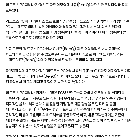
‘레드포스 PC아레나’가 경기도 파주 야당역에 벤큐(BenQ)과 협업한 프리미엄 매장을
오픈했다.
‘레드포스 PC아레나’는 이스포츠 프로게임단 농심 레드포스와 비엔엠컴퍼니가 함께하는
PC방 브랜드로 퀄리티 높은 인테리어와 경쟁력 있는 먹거리 시스템, 외부 기업과의
적극적인 콜라보레이션 등 으로 가맹 점주들의 매출 증대에 기여하며 예비 점주들의 큰
호응으로 전국으로 매장을 확대하고 있다.
신규 오픈한 ‘레드포스 PC아레나 X 벤큐(BenQ)' 파주 야당역점은 내방 고객들이
최고의 게이밍 경험을 할 수 있도록 준비된 스페셜한 매장으로, 하이엔드 게이밍 전문
브랜드 '벤큐(BenQ)'와의 협업을 통해 탄생하는 프리미엄 매장이다.
총 150좌석의 대규모 매장인 ‘레드포스 PC아레나 X 벤큐(BenQ)’ 파주 야당역점은 매장
내 모든 PC 모니터가 '벤큐(BenQ)'의 하이엔드 모니터 모비우스 라인업으로 세팅되어,
전 좌석에서 최고의 게이밍 경험이 가능한 것이 특징이다.
‘레드포스 PC아레나’ 관계자는 "많은 PC방 브랜드들이 저비용 오픈의 비용 절감만을
공통된 강점으로 내세우고 있는 상황에서 우리 브랜드의 가장 큰 강점은 외부 기업들과의
적극적인 콜라보레이션과 이를 활용한 가맹 점주 매출 향상을 위한 마케팅 플랜
제공이라고 생각한다"며 "우리는 협업 네트워크 구축을 통해 함께하시는 점주분들에게
합리적인 비용의 고퀄리티의 하드웨어를 공급하도록 하고, 내방 고객들에게는 기존에
체험할 수 없었던 새로운 게이밍 환경 경험을 통해 고객 만족도를 높여 가맹 매장들의 매출
상승까지 이뤄낼 수 있도록 심혈을 기울이고 있다"고 밝혔다.
또한 “이번 '벤큐(BenQ)'와의 콜라보레이션도 이 같은 활동의 일환으로 앞으로도