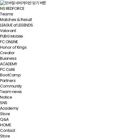
NS REDFORCE
Teams
Matches & Result
LEAGUE of LEGENDS
Valorant
PUBG Mobile
FC ONLINE
Honor of Kings
Creator
Business
ACADEMY
PC Café
BootCamp
Partners
Community
Team news
Notice
SNS
Academy
Store
Q&A
HOME
Contact
Store