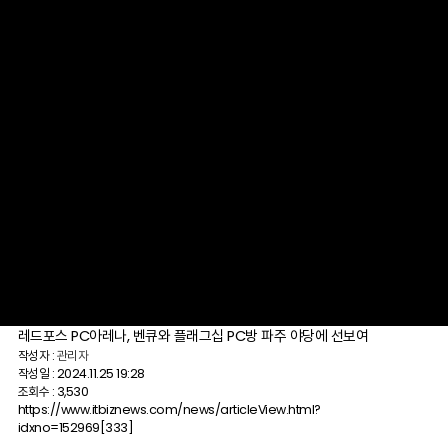
레드포스 PC아레나, 벤큐와 플래그십 PC방 파주 야당에 선보여
작성자 :
관리자
작성일 : 2024.11.25 19:28
조회수 : 3,530
https://www.itbiznews.com/news/articleView.html?
idxno=152969
[333]