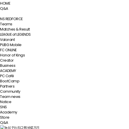
HOME
Q&A
NS REDFORCE
Teams
Matches & Result
LEAGUE of LEGENDS
Valorant
PUBG Mobile
FC ONLINE
Honor of Kings
Creator
Business
ACADEMY
PC Café
BootCamp
Partners
Community
Team news
Notice
SNS
Academy
Store
Q&A