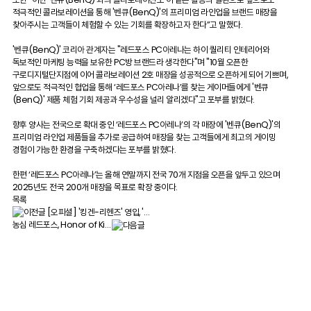
적극적인 콜라보레이션을 통해 '벤큐(BenQ)'의 프리미엄 라인업을 브랜드 매장을
찾아주시는 고객들이 체험할 수 있는 기회를 확장하고자 한다”고 말했다.
'벤큐(BenQ)' 코리아 관계자는 "레드포스 PC아레나는 하이 퀄리티 인테리어와
독보적인 마케팅 능력을 보유한 PC방 브랜드라 생각한다"며 "10월 오픈한
구로디지털단지점에 이어 콜라보레이션 2호 매장을 성공적으로 오픈하게 되어 기쁘며,
앞으로도 적극적인 협업을 통해 ‘레드포스 PC아레나’를 찾는 게이머들에게 '벤큐
(BenQ)' 제품 체험 기회 제공과 우수성을 널리 알리겠다"고 포부를 밝혔다.
향후 양사는 전국으로 확대 중인 ‘레드포스 PC아레나’의 각 매장에 '벤큐(BenQ)'의
프리미엄 라인업 제품들을 추가로 공급하여 매장을 찾는 고객들에게 최고의 게이밍
경험이 가능한 환경을 구축하겠다는 포부를 밝혔다.
한편 ‘레드포스 PC아레나’는 올해 연말까지 전국 70개 지점을 오픈을 앞두고 있으며
2025년도 전국 200개 매장을 목표로 확장 중이다.
목록
[오피셜] '킹겐-리헨즈' 영입, '…
농심 레드포스, Honor of Ki…